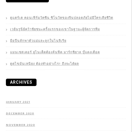
ดูแตร์เต คอนเฟิร์มวัคซีน ซิโนวัคของจีนปลอดภัยไม่มีใครเสียชีวิต
เวย์นรูนีย์คว้าชัยชนะครั้งแรกของเขาในฐานะผู้จัดการทีม
มือปืนลักพาตัวแม่และลูกในไนจีเรีย
แมนเชสเตอร์ ยูไนเต็ดต้องลุ้นฟิต มาร์กซิยาล บู๊แดงเดือด
ดูดไขมันเหนียง ต้องทำอย่างไร? ถึงจะได้ผล
ARCHIVES
JANUARY 2021
DECEMBER 2020
NOVEMBER 2020