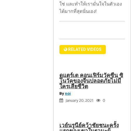
วัค
ใช่ และทำให้เรามั่นใจในตัวเอง
เวย์
ของ
ได้มากที่สุดนั่นเอง!
นรู
จีน
นีย์
ปลอดภัย
คว้า
ไม่มี
ชัยชนะ
ใคร
ครั้ง
เสีย
RELATED VIDEOS
แรก
ชีวิต
ของ
เขา
ดูแตร์เต คอนเฟิร์มวัคซีน ซิ
ใน
โนวัคของจีนปลอดภัยไม่มี
ฐานะ
ใครเสียชีวิต
ผู้
By
noi
จัดการ
January 20, 2021
0
มือปืน
ทีม
ลักพา
ตัว
เวย์นรูนีย์คว้าชัยชนะครั้ง
แม่
แรกของเขาในฐานะผู้