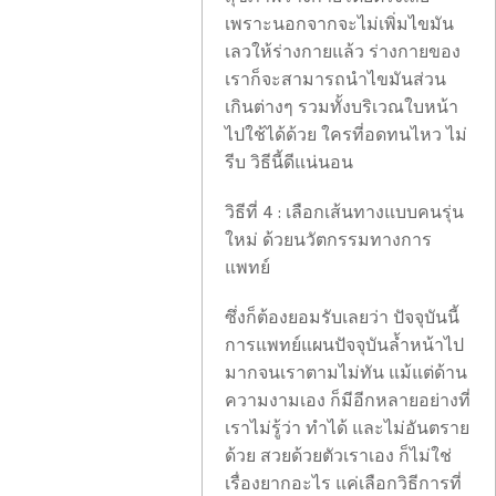
เพราะนอกจากจะไม่เพิ่มไขมัน
เลวให้ร่างกายแล้ว ร่างกายของ
เราก็จะสามารถนำไขมันส่วน
เกินต่างๆ รวมทั้งบริเวณใบหน้า
ไปใช้ได้ด้วย ใครที่อดทนไหว ไม่
รีบ วิธีนี้ดีแน่นอน
วิธีที่ 4 : เลือกเส้นทางแบบคนรุ่น
ใหม่ ด้วยนวัตกรรมทางการ
แพทย์
ดู
ซึ่งก็ต้องยอมรับเลยว่า ปัจจุบันนี้
แตร์
การแพทย์แผนปัจจุบันล้ำหน้าไป
เต
มากจนเราตามไม่ทัน แม้แต่ด้าน
คอนเฟิร์ม
ความงามเอง ก็มีอีกหลายอย่างที่
วัคซีน
เราไม่รู้ว่า ทำได้ และไม่อันตราย
ซิ
ด้วย สวยด้วยตัวเราเอง ก็ไม่ใช่
โน
เรื่องยากอะไร แค่เลือกวิธีการที่