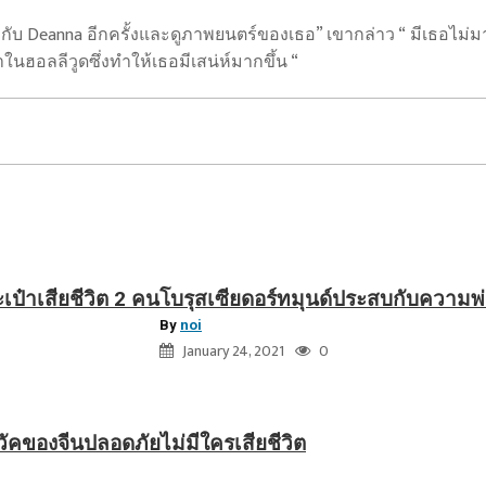
แพ้
ใน
้พบกับ Deanna อีกครั้งและดูภาพยนตร์ของเธอ” เขากล่าว “ มีเธอไม่มา
บุ
้นำในฮอลลีวูดซึ่งทำให้เธอมีเสน่ห์มากขึ้น “
นเด
สลี
กา
นัด
ที่
สอง
๋าเสียชีวิต 2 คน
โบรุสเซียดอร์ทมุนด์ประสบกับความพ่
By
noi
January 24, 2021
0
นวัคของจีนปลอดภัยไม่มีใครเสียชีวิต