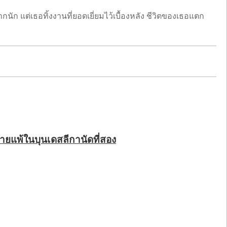
กนัก แต่เธอทิ้งงานที่ยอดเยี่ยมไว้เบื้องหลัง ชีวิตของเธอแตก
ายแพ้ในบุนเดสลีกานัดที่สอง