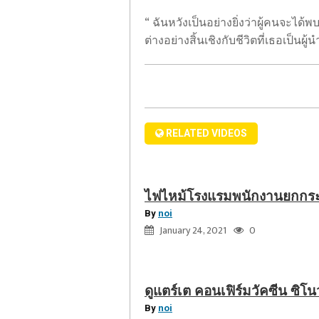
ไหม้
แตร์
โรงแรม
“ ฉันหวังเป็นอย่างยิ่งว่าผู้คนจะได
เต
พนักงาน
ต่างอย่างสิ้นเชิงกับชีวิตที่เธอเป็นผู
คอนเฟิร์ม
ยก
วัคซีน
กระเป๋า
ซิ
เสีย
โน
ชีวิต
วัค
2
ของ
RELATED VIDEOS
คน
จีน
ปลอดภัย
ไม่มี
ไฟไหม้โรงแรมพนักงานยกกระเป
ใคร
By
noi
เสีย
January 24, 2021
0
ชีวิต
ดูแตร์เต คอนเฟิร์มวัคซีน ซิโ
By
noi