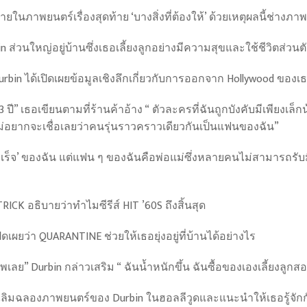
นภาพยนตร์เรื่องสุดท้าย ‘บางสิ่งที่ต้องให้’ ด้วยเหตุผลนี้ช่างภา
 ส่วนใหญ่อยู่บ้านซึ่งเธอเลี้ยงลูกอย่างมีความสุขและใช้ชีวิตส่วนต
in ได้เปิดเผยข้อมูลเชิงลึกเกี่ยวกับการออกจาก Hollywood ของ
13 ปี” เธอเขียนตามที่ร้านค้าอ้าง “ ตัวละครที่ฉันถูกบังคับมีเพียง
นไม่อยากจะเชื่อเลยว่าคนรุ่นราวคราวเดียวกันเป็นแฟนของฉัน”
โบ
รุ
็จ’ ของฉัน แต่แฟน ๆ ของฉันคือพ่อแม่ซึ่งหลายคนไม่สามารถรับมื
ส
เซียด
CK อธิบายว่าทำไมซีรีส์ HIT ’60S ถึงสิ้นสุด
อร์
ทมุนด์
ผยว่า QUARANTINE ช่วยให้เธอยุ่งอยู่ที่บ้านได้อย่างไร
ประสบ
กับ
เลย” Durbin กล่าวเสริม “ ฉันน้ำหนักขึ้น ฉันซื้อของเองเลี้ยงลูก
ความ
พ่าย
ฉลิมฉลองภาพยนตร์ของ Durbin ในฮอลลีวูดและแนะนำให้เธอรู้จักก