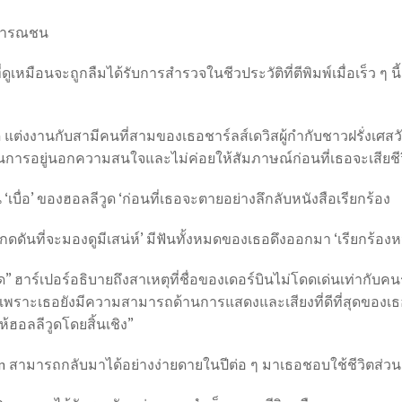
ธารณชน
มือนจะถูกลืมได้รับการสำรวจในชีวประวัติที่ตีพิมพ์เมื่อเร็ว ๆ นี้ช
แต่งงานกับสามีคนที่สามของเธอชาร์ลส์เดวิสผู้กำกับชาวฝรั่งเศสวัย 4
ารอยู่นอกความสนใจและไม่ค่อยให้สัมภาษณ์ก่อนที่เธอจะเสียชีวิตใ
บื่อ’ ของฮอลลีวูด ‘ก่อนที่เธอจะตายอย่างลึกลับหนังสือเรียกร้อง
ดดันที่จะมองดูมีเสน่ห์’ มีฟันทั้งหมดของเธอดึงออกมา ‘เรียกร้องห
ด” ฮาร์เปอร์อธิบายถึงสาเหตุที่ชื่อของเดอร์บินไม่โดดเด่นเท่ากั
เพราะเธอยังมีความสามารถด้านการแสดงและเสียงที่ดีที่สุดของเธอ 
้ฮอลลีวูดโดยสิ้นเชิง”
rbin สามารถกลับมาได้อย่างง่ายดายในปีต่อ ๆ มาเธอชอบใช้ชีวิตส่ว