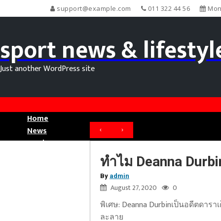
support@example.com
011 322 44 56
Mond
sport news & lifestyl
Just another WordPress site
Home
News
‹
›
Movie News
Sport News
ทำไม Deanna Durbin ด
By
admin
August 27, 2020
0
พิเศษ: Deanna Durbinเป็นอดีตดาราเ
ละลาย