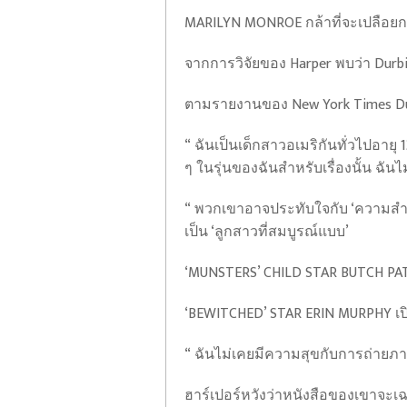
MARILYN MONROE กล้าที่จะเปลือยกายใ
จากการวิจัยของ Harper พบว่า Durbin
ตามรายงานของ New York Times Durb
“ ฉันเป็นเด็กสาวอเมริกันทั่วไปอายุ 
ๆ ในรุ่นของฉันสำหรับเรื่องนั้น ฉั
“ พวกเขาอาจประทับใจกับ ‘ความสำเร
เป็น ‘ลูกสาวที่สมบูรณ์แบบ’
‘MUNSTERS’ CHILD STAR BUTCH PATRI
‘BEWITCHED’ STAR ERIN MURPHY เปิดเ
“ ฉันไม่เคยมีความสุขกับการถ่ายภาพ
ไฟ
ฮาร์เปอร์หวังว่าหนังสือของเขาจะเ
ดู