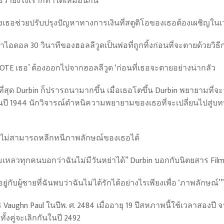
อว่ายังไงเราก็ทำได้เหมือนกัน”
เธอช่วยปรับปรุงปัญหาทางการเงินที่สตูดิโอของเธอต้องเผชิญในเว
ดอล 30 วินาทีของฮอลลีวูดเป็นพ่อที่ถูกทิ้งก่อนที่จะตายด้วยวิธี
TE เธอ’ ต้องออกไปจากฮอลลีวูด ‘ก่อนที่เธอจะตายอย่างน่ากลัว
ี่สุด Durbin ก็ปรารถนามากขึ้น เมื่อเธอโตขึ้น Durbin พยายามที
นปี 1944 นักวิจารณ์ตำหนิความพยายามของเธอที่จะเปลี่ยนไปสู่บทบาท
 ก็ไม่สามารถหลีกหนีภาพลักษณ์ของเธอได้
เหลวทุกคนบอกว่าฉันไม่มีวันหย่าได้” Durbin บอกกับนิตยสาร Films 
อยู่กับผู้ชายที่ฉันพบว่าฉันไม่ได้รักได้อย่างไรเพียงเพื่อ ‘ภาพลักษณ์
 Vaughn Paul ในปีพ. ศ. 2484 เมื่ออายุ 19 ปีสหภาพนี้ใช้เวลาสองปี จ
ทั้งคู่จะเลิกกันในปี 2492