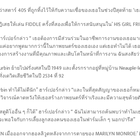
ร์ 40S ที่ถูกทิ้งไว้ให้กับความเชื่อของเธอในช่วงปีสุดท้าย: ‘เธอมี
เสธให้เล่น FIDDLE ครั้งที่สองเพื่อให้การสนับสนุนใน’ HIS GIRL F
ด” ฮาร์เปอร์กล่าว “ เธอต้องการมีส่วนร่วมในอาชีพการงานของเธอมาก
อแค่อยากพูดมากกว่านี้ในภาพยนตร์ของเธอเอง แต่เธอทำไม่ได้ เธอไ
การสร้างงานที่มีคุณภาพและเติบโตในหน้าที่การงาน ฉันสงสัยว่า
 ย้ายไปฝรั่งเศสในปี 1949 และตั้งรกรากอยู่ที่หมู่บ้าน Neauple-l
ดวิดเสียชีวิตในปี 2534 ที่ 92
bin ทำได้ไม่ดีนัก” ฮาร์เปอร์กล่าว “และในที่สุดสัญญาของเธอก็หมด
วิจารณ์คาดหวังให้เธอสร้างภาพยนตร์ที่ร่าเริงและมีความสุขด้วยต
อสตูดิโออื่น ๆ ก็ได้” ฮาร์เปอร์กล่าว “ ฉันไม่สามารถค้นพบว่าทำไม
จะพอใจกับการเลี้ยงลูกสองคนของเธอในฟาร์มเล็ก ๆ นอกปารีส”
N เมื่อออกจากฮอลลิวูดหลังจากการตายของ MARILYN MONROE:’ 