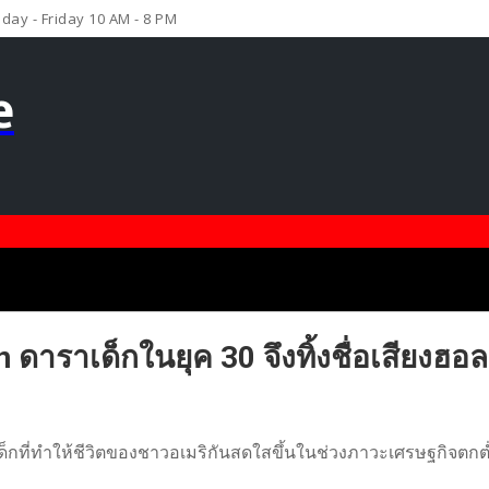
ay - Friday 10 AM - 8 PM
e
าราเด็กในยุค 30 จึงทิ้งชื่อเสียงฮอลลีวู
ด็กที่ทำให้ชีวิตของชาวอเมริกันสดใสขึ้นในช่วงภาวะเศรษฐกิจตกต่