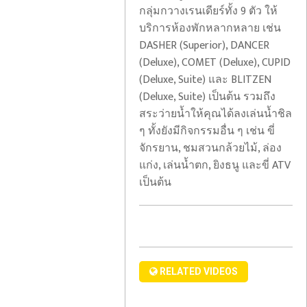
อเมริกัน
กลุ่มกวางเรนเดียร์ทั้ง 9 ตัว ให้
ส่วน
บริการห้องพักหลากหลาย เช่น
ใหญ่
DASHER (Superior), DANCER
ไม่
(Deluxe), COMET (Deluxe), CUPID
แฟลช
เห็น
(Deluxe, Suite) และ BLITZEN
แบ็ค:
ด้วย
(Deluxe, Suite) เป็นต้น รวมถึง
ปัญหา
กับ
สระว่ายน้ำให้คุณได้ลงเล่นน้ำชิล
รหัส
การ
ๆ ทั้งยังมีกิจกรรมอื่น ๆ เช่น ขี่
ผู้
จัดการ
จักรยาน, ชมสวนกล้วยไม้, ล่อง
มี
วิกฤต
แก่ง, เล่นน้ำตก, ยิงธนู และขี่ ATV
สิทธิ
ชายแดน
เป็นต้น
เลือก
และ
ตั้ง
การ
ทำให้
อพยพ
โคโลราโด
ของ
ตัด
Biden:
RELATED VIDEOS
สิทธิ์
Poll
บัตร