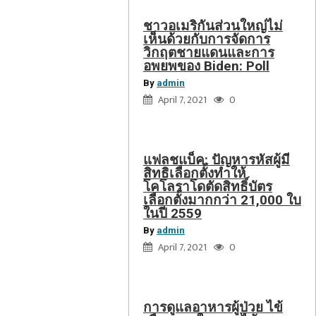
เลือก
ตั้ง
ชาวอเมริกันส่วนใหญ่ไม่
เห็นด้วยกับการจัดการ
มากกว่า
วิกฤตชายแดนและการ
21,000
การ
อพยพของ Biden: Poll
ใบ
ดูแล
By
admin
ในปี
อาหาร
April 7, 2021
0
2559
ผู้
ป่วย
ไข้
แฟลชแบ็ค: ปัญหารหัสผู้มี
เลือด
สิทธิเลือกตั้งทำให้
โคโลราโดตัดสิทธิ์บัตร
ออก
เลือกตั้งมากกว่า 21,000 ใบ
ใน
ในปี 2559
ระยะ
By
admin
ไข้
April 7, 2021
0
สูง
thetastefood
การดูแลอาหารผู้ป่วย ไข้