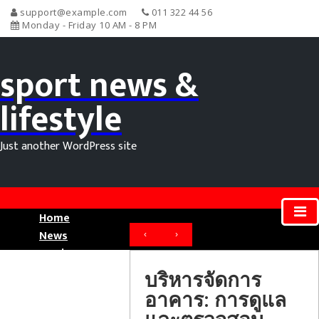
support@example.com
011 322 44 56
Monday - Friday 10 AM - 8 PM
sport news &
lifestyle
Just another WordPress site
Home
News
‹
›
Movie News
Sport News
บริหารจัดการ
อาคาร: การดูแล