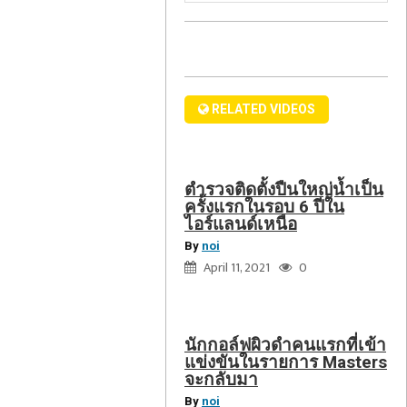
ผิว
ใน
ดำ
รอบ
ชาว
คน
6
อเมริกัน
แรก
ปี
ส่วน
ที่
ใน
RELATED VIDEOS
ใหญ่
เข้า
ไอร์แลนด์เหนือ
ไม่
แข่งขัน
เห็น
ใน
ด้วย
ตำรวจติดตั้งปืนใหญ่น้ำเป็น
รายการ
ครั้งแรกในรอบ 6 ปีใน
กับ
Masters
ไอร์แลนด์เหนือ
การ
จะ
By
noi
จัดการ
กลับ
April 11, 2021
0
วิกฤต
มา
ชายแดน
และ
นักกอล์ฟผิวดำคนแรกที่เข้า
การ
แข่งขันในรายการ Masters
อพยพ
จะกลับมา
ของ
By
noi