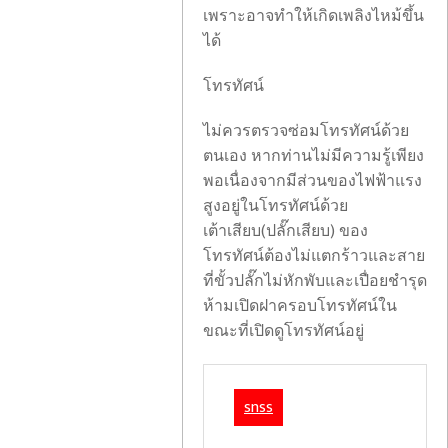
เพราะอาจทำให้เกิดเพลิงไหม้ขึ้น
ได้
โทรทัศน์
ไม่ควรตรวจซ่อมโทรทัศน์ด้วย
ตนเอง หากท่านไม่มีความรู้เพียง
พอเนื่องจากมีส่วนของไฟฟ้าแรง
สูงอยู่ในโทรทัศน์ด้วย
เต้าเสียบ(ปลั๊กเสียบ) ของ
ตำรวจ
โทรทัศน์ต้องไม่แตกร้าวและสาย
ติด
ที่ขั้วปลั๊กไม่หักพับและเปื่อยชำรุด
ตั้ง
ห้ามเปิดฝาครอบโทรทัศน์ใน
ปืน
ขณะที่เปิดดูโทรทัศน์อยู่
ใหญ่
น้ำ
เป็น
snss
นัก
ครั้ง
กอล์ฟ
แรก