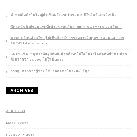
ตำรวจติดตั้งปืนใหญ่น้ำเป็นครั้งแรกในรอบ 6 ปีในไอร์แลนด์เหนือ
นักกอล์ฟผิวดำคนแรกที่เข้าแข่งขันในรายการ MASTERS จะกลับมา
ชาวอเมริกันส่วนใหญ่ไม่เห็นด้วยกับการจัดการวิกฤตชายแดนและการ
อพยพของ BIDEN: POLL
แฟลชแบ็ค: ปัญหารหัสผู้มีสิทธิเลือกตั้งทำให้โคโลราโดตัดสิทธิ์บัตรเลือก
ตั้งมากกว่า 21,000 ใบในปี 2559
การดูแลอาหารผู้ป่วย ไข้เลือดออกในระยะไข้สูง
ARCHIVES
APRIL 2021
MARCH 2021
FEBRUARY 2021