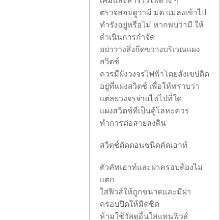
เคมีและสารไวไฟต่าง ๆ
ตรวจสอบดูว่ามี มด แมลงเข้าไป
ทำรังอยู่หรือไม่ หากพบว่ามี ให้
ดำเนินการกำจัด
อย่าวางสิ่งกีดขวางบริเวณแผง
สวิตช์
ควรมีผังวงจรไฟฟ้าโดยสังเขปติด
อยู่ที่แผงสวิตช์ เพื่อให้ทราบว่า
แต่ละวงจรจ่ายไฟไปที่ใด
แผงสวิตช์ที่เป็นตู้โลหะควร
ทำการต่อสายลงดิน
สวิตช์ตัดตอนชนิดคัดเอาท์
ตัวคัทเอาท์และฝาครอบต้องไม่
แตก
ใส่ฟิวส์ให้ถูกขนาดและมีฝา
ครอบปิดให้มิดชิด
ห้ามใช้วัสดุอื่นใส่แทนฟิวส์