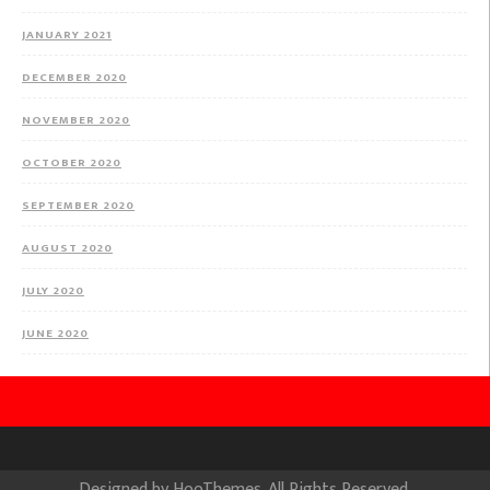
JANUARY 2021
DECEMBER 2020
NOVEMBER 2020
OCTOBER 2020
SEPTEMBER 2020
AUGUST 2020
JULY 2020
JUNE 2020
Designed by
HooThemes
. All Rights Reserved.