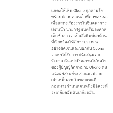
แสดงให้เห็น Obono ถูกล่ามโซ่
พร้อมปลอกคอเหล็กที่คอของเธอ
เพื่อแสดงเรื่องราวในจินตนาการ
เจ็ดหน้า นายกรัฐมนตรีฌองคาส
เท็กซ์กล่าวว่าเป็นสิ่งพิมพ์ต่อต้าน
ที่เรียกร้องให้มีการประณาม
อย่างชัดเจนและบอกกับ Obono
ว่าเธอได้รับการสนับสนุนจาก
โบ
รัฐบาล ฉันแบ่งปันความไม่พอใจ
รุ
ของผู้บัญญัติกฎหมาย Obono คน
ส
ไฟ
หนึ่งมีอิสระที่จะเขียนนวนิยาย
เซียด
ไหม้
เน่าเหม็นภายในขอบเขตที่
อร์
โรงแรม
กฎหมายกำหนดคนหนึ่งมีอิสระที่
ทมุนด์
พนักงาน
จะเกลียดมันฉันเกลียดมัน
ประสบ
ยก
กับ
กระเป๋า
ความ
เสีย
พ่าย