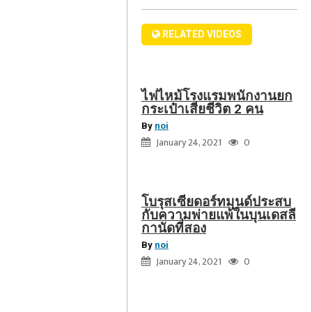
ชีวิต
แพ้
ดู
2
ใน
RELATED VIDEOS
แตร์
คน
บุ
เต
นเด
คอนเฟิร์ม
สลี
ไฟไหม้โรงแรมพนักงานยก
วัคซีน
กา
กระเป๋าเสียชีวิต 2 คน
ซิ
นัด
By
noi
โน
ที่
January 24, 2021
0
วัค
สอง
ของ
จีน
โบรุสเซียดอร์ทมุนด์ประสบ
ปลอดภัย
กับความพ่ายแพ้ในบุนเดสลี
ไม่มี
กานัดที่สอง
ใคร
By
noi
เสีย
January 24, 2021
0
ชีวิต