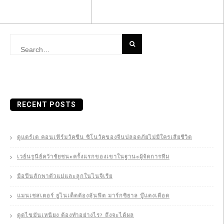
Search
for:
RECENT POSTS
ดูแตร์เต คอนเฟิร์มวัคซีน ซิโนวัคของจีนปลอดภัยไม่มีใครเสียชีวิต
เวย์นรูนีย์คว้าชัยชนะครั้งแรกของเขาในฐานะผู้จัดการทีม
มือปืนลักพาตัวแม่และลูกในไนจีเรีย
แมนเชสเตอร์ ยูไนเต็ดต้องลุ้นฟิต มาร์กซิยาล บู๊แดงเดือด
ดูดไขมันเหนียง ต้องทำอย่างไร? ถึงจะได้ผล