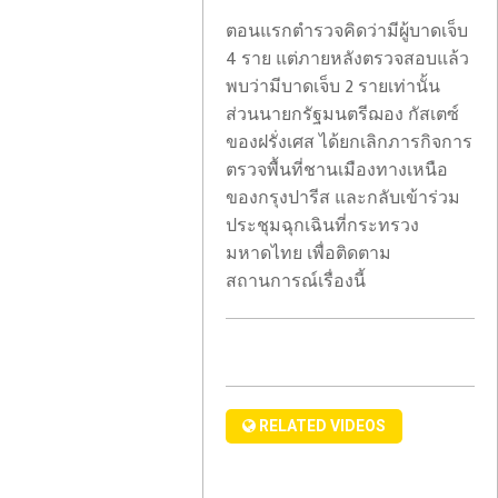
ตอนแรกตำรวจคิดว่ามีผู้บาดเจ็บ
ดู
4 ราย แต่ภายหลังตรวจสอบแล้ว
แตร์
พบว่ามีบาดเจ็บ 2 รายเท่านั้น
เต
ส่วนนายกรัฐมนตรีฌอง กัสเตซ์
คอนเฟิร์ม
ของฝรั่งเศส ได้ยกเลิกภารกิจการ
วัคซีน
ตรวจพื้นที่ชานเมืองทางเหนือ
ซิ
ของกรุงปารีส และกลับเข้าร่วม
โน
ประชุมฉุกเฉินที่กระทรวง
วัค
มหาดไทย เพื่อติดตาม
เวย์
ของ
สถานการณ์เรื่องนี้
นรู
จีน
นีย์
ปลอดภัย
คว้า
ไม่มี
ชัยชนะ
ใคร
ครั้ง
เสีย
RELATED VIDEOS
แรก
ชีวิต
ของ