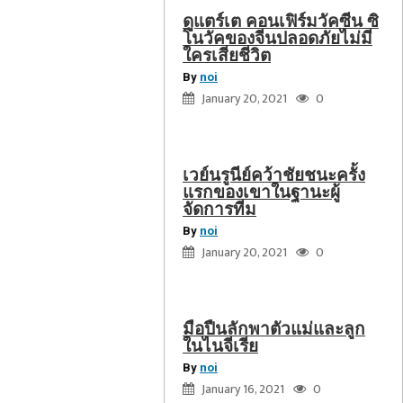
เขา
ดูแตร์เต คอนเฟิร์มวัคซีน ซิ
ใน
โนวัคของจีนปลอดภัยไม่มี
ฐานะ
ใครเสียชีวิต
ผู้
By
noi
จัดการ
January 20, 2021
0
มือปืน
ทีม
ลักพา
ตัว
เวย์นรูนีย์คว้าชัยชนะครั้ง
แม่
แรกของเขาในฐานะผู้
และ
จัดการทีม
ลูก
By
noi
ใน
January 20, 2021
0
ไนจีเรีย
มือปืนลักพาตัวแม่และลูก
ในไนจีเรีย
By
noi
January 16, 2021
0