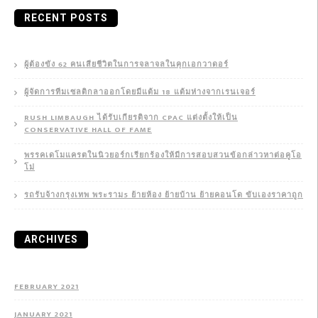
RECENT POSTS
ผู้ต้องขัง 62 คนเสียชีวิตในการจลาจลในคุกเอกวาดอร์
ผู้จัดการทีมเซลติกลาออกโดยมีแต้ม 18 แต้มห่างจากเรนเจอร์
RUSH LIMBAUGH ได้รับเกียรติจาก CPAC แต่งตั้งให้เป็น
CONSERVATIVE HALL OF FAME
พรรคเดโมแครตในนิวยอร์กเรียกร้องให้มีการสอบสวนข้อกล่าวหาต่อคูโอ
โม่
รถรับจ้างกรุงเทพ พระราม5 ย้ายห้อง ย้ายบ้าน ย้ายคอนโด ขับเองราคาถูก
ARCHIVES
FEBRUARY 2021
JANUARY 2021