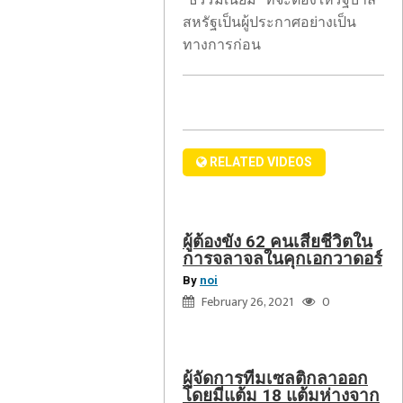
คน
“ธรรมเนียม” ที่จะต้องให้รัฐบาล
จัดการ
เสีย
สหรัฐเป็นผู้ประกาศอย่างเป็น
ทีม
ชีวิต
ทางการก่อน
เซล
ใน
ติก
การ
ลา
จลาจล
ออก
ใน
โดย
Rush
คุก
มี
RELATED VIDEOS
Limbaugh
เอกวาดอร์
แต้ม
ได้
18
รับ
แต้ม
ผู้ต้องขัง 62 คนเสียชีวิตใน
เกียรติ
ห่าง
การจลาจลในคุกเอกวาดอร์
จาก
จาก
By
noi
CPAC
เรน
February 26, 2021
0
แต่ง
เจอร์
ตั้ง
ให้
ผู้จัดการทีมเซลติกลาออก
เป็น
โดยมีแต้ม 18 แต้มห่างจาก