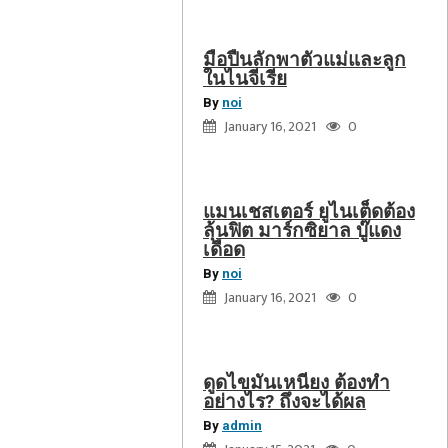
ก
ซิ
มือปืนลักพาตัวแม่และลูก
ดูด
ยาล
ในไนจีเรีย
ไข
บู๊
By
noi
มัน
แดง
January 16, 2021
0
เหนียง
เดือด
ต้อง
ทำ
แมนเชสเตอร์ ยูไนเต็ดต้อง
อย่างไร?
ลุ้นฟิต มาร์กซิยาล บู๊แดง
ถึง
เดือด
จะ
By
noi
ได้
January 16, 2021
0
ผล
ดูดไขมันเหนียง ต้องทำ
อย่างไร? ถึงจะได้ผล
By
admin