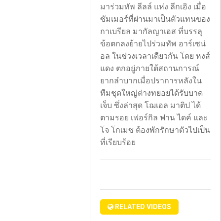
มาร่วมทัพ ลีลล์ แห่ง ลีกเอิง เมื่อ
ซัมเมอร์ที่ผ่านมาเป็นตัวแทนของ
กาเบรียล มากัลญาเอส ที่บรรลุ
ข้อตกลงย้ายไปร่วมทัพ อาร์เซน่
อล ในช่วงเวลาเดียวกัน โดย หงส์
แดง ตกอยู่ภายใต้สถานการณ์
ยากลำบากเมื่อปราการหลังใน
ทีมชุดใหญ่ต่างทยอยได้รับบาด
เจ็บ ซึ่งล่าสุด โฌเอล มาติป ได้
ตามรอย เฟอร์กิล ฟาน ไดค์ และ
มือปืน
โจ โกเมซ ต้องพักรักษาตัวไปเป็น
แมน
ลักพา
ที่เรียบร้อย
เชส
ตัว
เตอร์
แม่
ยูไนเต็ด
และ
ต้อง
ลูก
ลุ้น
ใน
ฟิต
RELATED VIDEOS
ไนจีเรีย
มาร์