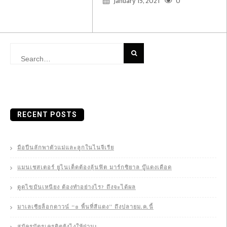
January 15, 2021
0
Search
for:
RECENT POSTS
มือปืนลักพาตัวแม่และลูกในไนจีเรีย
แมนเชสเตอร์ ยูไนเต็ดต้องลุ้นฟิต มาร์กซิยาล บู๊แดงเดือด
ดูดไขมันเหนียง ต้องทำอย่างไร? ถึงจะได้ผล
มาเลเซียล็อกดาวน์ “8 พื้นที่สีแดง” ถึงปลายม.ค.นี้