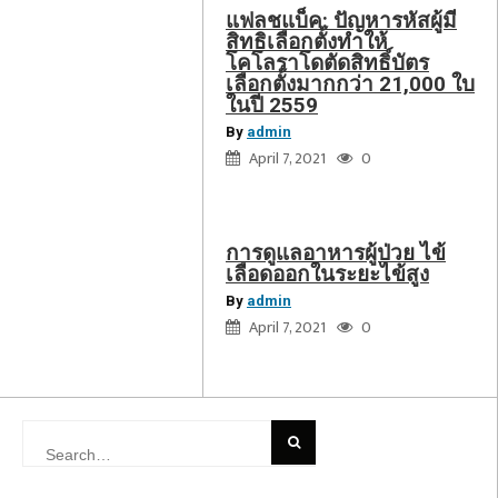
ไข้
แฟลชแบ็ค: ปัญหารหัสผู้มี
เลือด
สิทธิเลือกตั้งทำให้
โคโลราโดตัดสิทธิ์บัตร
ออก
เลือกตั้งมากกว่า 21,000 ใบ
ใน
ในปี 2559
ระยะ
By
admin
ไข้
April 7, 2021
0
สูง
thetastefood
การดูแลอาหารผู้ป่วย ไข้
เลือดออกในระยะไข้สูง
By
admin
April 7, 2021
0
Search
for: