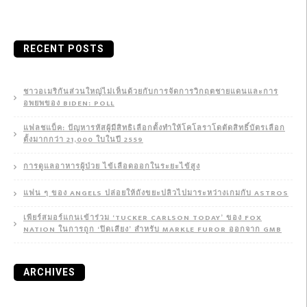
RECENT POSTS
ชาวอเมริกันส่วนใหญ่ไม่เห็นด้วยกับการจัดการวิกฤตชายแดนและการ
อพยพของ BIDEN: POLL
แฟลชแบ็ค: ปัญหารหัสผู้มีสิทธิเลือกตั้งทำให้โคโลราโดตัดสิทธิ์บัตรเลือก
ตั้งมากกว่า 21,000 ใบในปี 2559
การดูแลอาหารผู้ป่วย ไข้เลือดออกในระยะไข้สูง
แฟน ๆ ของ ANGELS ปล่อยให้ถังขยะปลิวไปมาระหว่างเกมกับ ASTROS
เพียร์สมอร์แกนเข้าร่วม ‘TUCKER CARLSON TODAY’ ของ FOX
NATION ในการถูก ‘ปิดเสียง’ สำหรับ MARKLE FUROR ออกจาก GMB
ARCHIVES