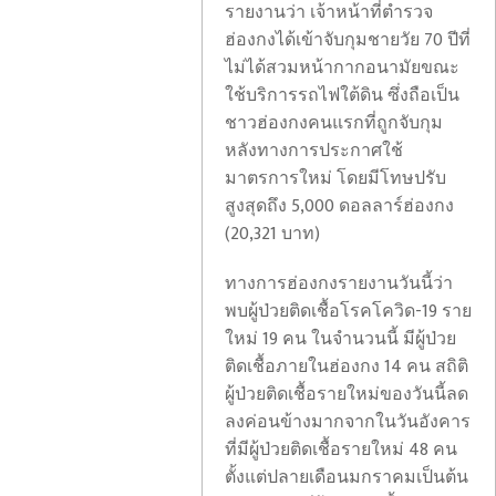
รายงานว่า เจ้าหน้าที่ตำรวจ
ฮ่องกงได้เข้าจับกุมชายวัย 70 ปีที่
ไม่ได้สวมหน้ากากอนามัยขณะ
ใช้บริการรถไฟใต้ดิน ซึ่งถือเป็น
ชาวฮ่องกงคนแรกที่ถูกจับกุม
หลังทางการประกาศใช้
มาตรการใหม่ โดยมีโทษปรับ
สูงสุดถึง 5,000 ดอลลาร์ฮ่องกง
(20,321 บาท)
ชาว
อเมริกัน
ทางการฮ่องกงรายงานวันนี้ว่า
ส่วน
พบผู้ป่วยติดเชื้อโรคโควิด-19 ราย
ใหญ่
ใหม่ 19 คน ในจำนวนนี้ มีผู้ป่วย
ไม่
ติดเชื้อภายในฮ่องกง 14 คน สถิติ
แฟลช
เห็น
ผู้ป่วยติดเชื้อรายใหม่ของวันนี้ลด
แบ็ค:
ด้วย
ลงค่อนข้างมากจากในวันอังคาร
ปัญหา
กับ
ที่มีผู้ป่วยติดเชื้อรายใหม่ 48 คน
รหัส
การ
ตั้งแต่ปลายเดือนมกราคมเป็นต้น