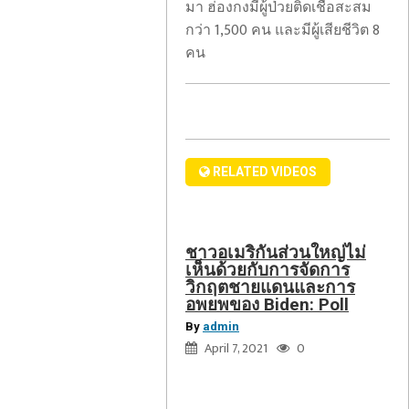
ผู้
จัดการ
มา ฮ่องกงมีผู้ป่วยติดเชื้อสะสม
มี
วิกฤต
กว่า 1,500 คน และมีผู้เสียชีวิต 8
สิทธิ
ชายแดน
คน
เลือก
และ
ตั้ง
การ
ทำให้
อพยพ
โคโลราโด
ของ
ตัด
Biden:
RELATED VIDEOS
สิทธิ์
Poll
บัตร
เลือก
ตั้ง
ชาวอเมริกันส่วนใหญ่ไม่
เห็นด้วยกับการจัดการ
มากกว่า
วิกฤตชายแดนและการ
21,000
การ
อพยพของ Biden: Poll
ใบ
ดูแล
By
admin
ในปี
อาหาร
April 7, 2021
0
2559
ผู้
ป่วย