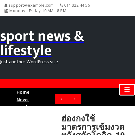
support@example.com
011 322 44 56
Monday - Friday 10 AM - 8 PM
sport news &
lifestyle
Just another WordPress site
Home
News
‹
›
Movie News
Sport News
ฮ่องกงใช้
มาตรการเข้มงวด