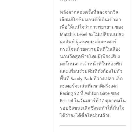
หลังจากลองครั้งที่สองจากวิล
เลียมส์โจซิมมอนด์ก็เดินเข้ามา
เพื่อให้แน่ใจว่าการพยายามของ
Matthis Lebel จะไม่เปลี่ยนแปลง
ผลลัพธ์ ผู้เล่นของเอ็กเซเตอร์
กระโจนด้วยความยินดีในเสียง
นกหวีดสุดท้ายโดยมีเพียงเสียง
ตะโกนจากเจ้าหน้าที่ในห้องพัก
และเพื่อนร่วมทีมที่ดังก้องไปทั่ว
โบ
พื้นที่ Sandy Park ที่ว่างเปล่า เอ็ก
รุ
เซเตอร์จะเล่นทีมชาติฝรั่งเศส
ส
ไฟ
Racing 92 ที่ Ashton Gate ของ
เซียด
ไหม้
Bristol ในวันเสาร์ที่ 17 ตุลาคมใน
อร์
โรงแรม
รอบชิงชนะเลิศซึ่งจะทำให้มั่นใจ
ทมุนด์
พนักงาน
ได้ว่าจะได้ชื่อใหม่บนถ้วย
ประสบ
ยก
กับ
กระเป๋า
ความ