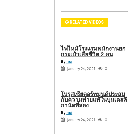
เสีย
พ่าย
ชีวิต
แพ้
ดู
2
ใน
RELATED VIDEOS
แตร์
คน
บุ
เต
นเด
คอนเฟิร์ม
สลี
ไฟไหม้โรงแรมพนักงานยก
วัคซีน
กา
กระเป๋าเสียชีวิต 2 คน
ซิ
นัด
By
noi
โน
ที่
January 24, 2021
0
วัค
สอง
ของ
จีน
โบรุสเซียดอร์ทมุนด์ประสบ
ปลอดภัย
กับความพ่ายแพ้ในบุนเดสลี
ไม่มี
กานัดที่สอง
ใคร
By
noi
เสีย
January 24, 2021
0
ชีวิต