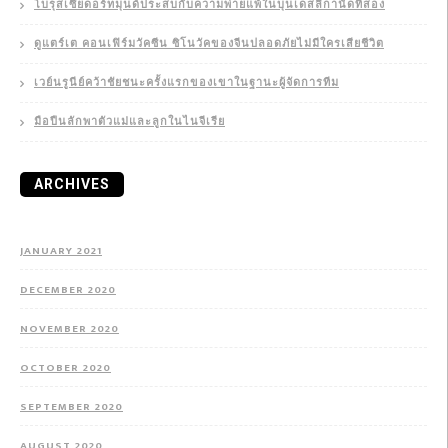
โบรุสเซียดอร์ทมุนด์ประสบกับความพ่ายแพ้ในบุนเดสลีกานัดที่สอง
ดูแตร์เต คอนเฟิร์มวัคซีน ซิโนวัคของจีนปลอดภัยไม่มีใครเสียชีวิต
เวย์นรูนีย์คว้าชัยชนะครั้งแรกของเขาในฐานะผู้จัดการทีม
มือปืนลักพาตัวแม่และลูกในไนจีเรีย
ARCHIVES
JANUARY 2021
DECEMBER 2020
NOVEMBER 2020
OCTOBER 2020
SEPTEMBER 2020
AUGUST 2020