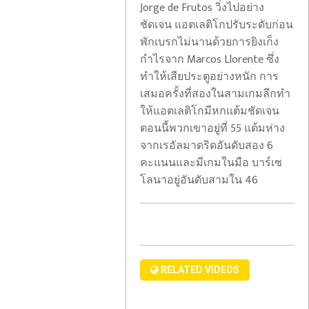
Jorge de Frutos วิ่งไปอย่าง
ชัดเจน แอตเลติโกปรับระดับก่อน
พักเบรกไม่นานด้วยการยิงเก็ง
กำไรจาก Marcos Llorente ซึ่ง
ผู้
ทำให้เสียประตูอย่างหนัก การ
ต้อง
เสมอครั้งที่สองในสามเกมลีกทำ
ขัง
ให้แอตเลติโกมีหกแต้มชัดเจน
62
ตอนนี้พวกเขาอยู่ที่ 55 แต้มห่าง
ผู้
คน
จากเรอัลมาดริดอันดับสอง 6
จัดการ
เสีย
คะแนนและมีเกมในมือ บาร์เซ
ทีม
ชีวิต
โลนาอยู่อันดับสามใน 46
เซล
ใน
ติก
การ
ลา
จลาจล
ออก
ใน
โดย
Rush
คุก
มี
RELATED VIDEOS
Limbaugh
เอกวาดอร์
แต้ม
ได้
18