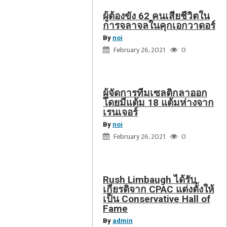
รับ
แต้ม
ผู้ต้องขัง 62 คนเสียชีวิตใน
เกียรติ
ห่าง
การจลาจลในคุกเอกวาดอร์
จาก
จาก
By
noi
CPAC
เรน
February 26, 2021
0
แต่ง
เจอร์
ตั้ง
ให้
ผู้จัดการทีมเซลติกลาออก
เป็น
โดยมีแต้ม 18 แต้มห่างจาก
Conservative
เรนเจอร์
Hall
By
noi
of
February 26, 2021
0
Fame
Rush Limbaugh ได้รับ
เกียรติจาก CPAC แต่งตั้งให้
เป็น Conservative Hall of
Fame
By
admin