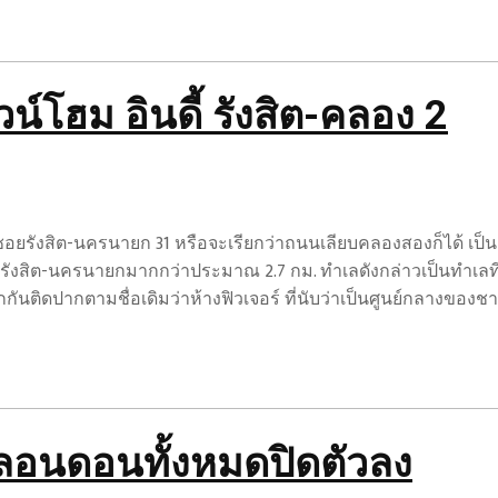
์โฮม อินดี้ รังสิต-คลอง 2
่ในซอยรังสิต-นครนายก 31 หรือจะเรียกว่าถนนเลียบคลองสองก็ได้ เป
รังสิต-นครนายกมากกว่าประมาณ 2.7 กม. ทำเลดังกล่าวเป็นทำเลที่
กันติดปากตามชื่อเดิมว่าห้างฟิวเจอร์ ที่นับว่าเป็นศูนย์กลางของชาว
นลอนดอนทั้งหมดปิดตัวลง