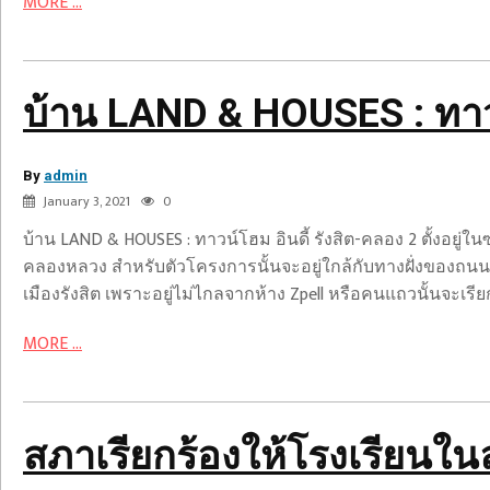
MORE ...
:
ทาวน์
โฮม
อิน
บ้าน LAND & HOUSES : ทาวน
ดี้
รังสิต-
By
คลอง
admin
January 3, 2021
0
2
บ้าน LAND & HOUSES : ทาวน์โฮม อินดี้ รังสิต-คลอง 2 ตั้งอยู
คลองหลวง สำหรับตัวโครงการนั้นจะอยู่ใกล้กับทางฝั่งของถนน
สภา
เมืองรังสิต เพราะอยู่ไม่ไกลจากห้าง Zpell หรือคนแถวนั้นจะเรียก
เรียก
ร้อง
MORE ...
ให้
โรงเรียน
ใน
ลอนดอน
สภาเรียกร้องให้โรงเรียนใ
ทั้งหมด