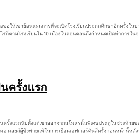
อขอให้เขาย้อนแผนการที่จะเปิดโรงเรียนประถมศึกษาอีกครั้งในบา
อย่างไรก็ตามโรงเรียนใน 10 เมืองในลอนดอนถึงกำหนดเปิดทำการใน
นครั้งแรก
็นครั้งแรกนับตั้งแต่เขาออกจากสโมสรนั้นพิเศษประตูในช่วงท้ายขอ
 มอยส์ผู้ซึ่งพ่ายแพ้ในการเยือนเอฟเวอร์ตันสี่ครั้งก่อนหน้านี้หลั