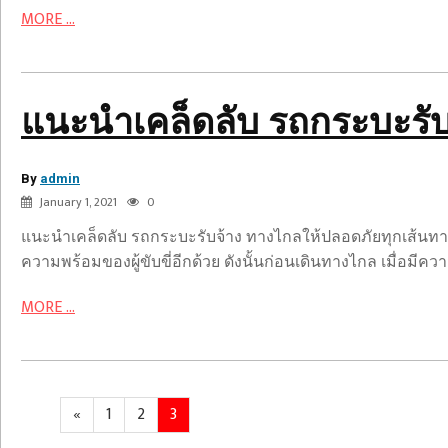
กระบะ
MORE ...
รับจ้าง
ทาง
ไกล
ให้
แนะนำเคล็ดลับ รถกระบะรับ
ปลอดภัย
ทุก
By
เส้น
admin
January 1, 2021
0
ทาง
แนะนำเคล็ดลับ รถกระบะรับจ้าง ทางไกลให้ปลอดภัยทุกเส้นทาง 
ความพร้อมของผู้ขับขี่อีกด้วย ดังนั้นก่อนเดินทางไกล เมื่อม
MORE ...
Posts
Previous
Page
Page
Page
«
1
2
3
navigation
page