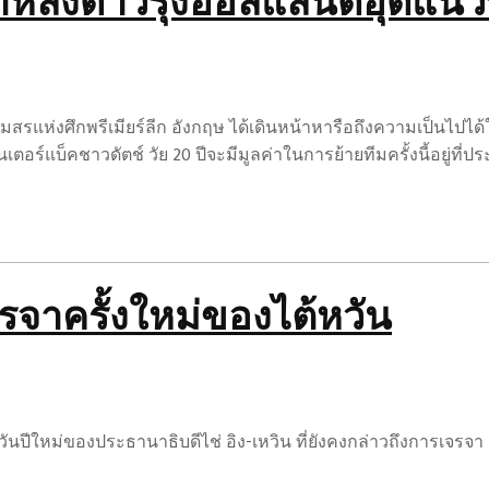
้าหลังดาวรุ่งฮอลแลนด์อุดแนว
พูล สโมสรแห่งศึกพรีเมียร์ลีก อังกฤษ ได้เดินหน้าหารือถึงความเป็น
อร์แบ็คชาวดัตช์ วัย 20 ปีจะมีมูลค่าในการย้ายทีมครั้งนี้อยู่ที่
จรจาครั้งใหม่ของไต้หวัน
นปีใหม่ของประธานาธิบดีไช่ อิง-เหวิน ที่ยังคงกล่าวถึงการเจรจา 