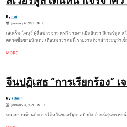
ลิเวอร์พูล เดินหน้าเจรจาคว
ฮอลแลนด์
อุด
By
แนว
noi
January 6, 2021
0
รับ
เอเคร็ม โคนูร์ ผู้สื่อข่าวชาว ตุรกี รายงานยืนยันว่า ลิเวอร์
ตลาดซื้อขายนักเตะ เดือนมกราคมนี้ รายงานดังกล่าวระบุว่าเซ็นเต
จีน
ปฏิเสธ
MORE ...
“การ
เรียก
ร้อง”
เจรจา
จีนปฏิเสธ “การเรียกร้อง” เ
ครั้ง
ใหม่
By
ของ
admin
บ้าน
January 4, 2021
0
ไต้หวัน
LAND
หน่วยงานด้านกิจการไต้หวันของรัฐบาลปักกิ่ง ตำหนิสุนทรพจน์วั
&
HOUSES