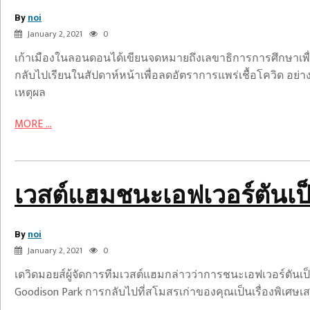
ปิด
By
ตัว
noi
January 2, 2021
0
ลง
เก้าเมืองในลอนดอนได้เขียนจดหมายถึงเลขาธิการการศึกษาเพื่
กลับไปเรียนในสัปดาห์หน้าเพื่อลดอัตราการแพร่เชื้อโควิด 
เหตุผล
เวสต์
MORE ...
แฮม
ชนะ
เอฟ
เวอร์
เวสต์แฮมชนะเอฟเวอร์ตันเป็
ตัน
เป็น
By
ครั้ง
noi
แนะนำ
January 2, 2021
0
แรก
เคล็ด
เดวิดมอยส์ผู้จัดการทีมเวสต์แฮมกล่าวว่าการชนะเอฟเวอร์ตันเป
ลับ
Goodison Park การกลับไปที่สโมสรเก่าของคุณเป็นเรื่องพิเศษเสมอ
รถ