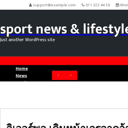
support@example.com
011 322 44 56
Mond
sport news & lifestyl
Just another WordPress site
Home
ลิเวอร์พูล
News
‹
›
เดิน
Movie News
หน้า
Sport News
เจรจา
คว้า
หลัง
ดาว
รุ่ง