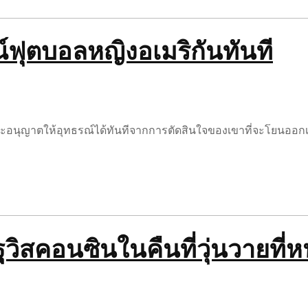
์ฟุตบอลหญิงอเมริกันทันที
จะอนุญาตให้อุทธรณ์ได้ทันทีจากการตัดสินใจของเขาที่จะโยนออกเรี
ัฐวิสคอนซินในคืนที่วุ่นวายที