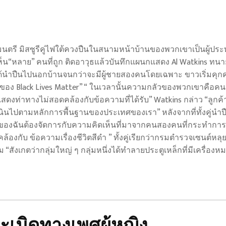
กเทศมนตรี มิสซูรีคู่ไฟใต้ควงปืนในสนามหน้าบ้านของพวกเขาเป็นผู้ป
เห็น“หลาย” คนที่ถูก ติดอาวุธแล้วบันทึกแผนกแสดง Al Watkins ทน
่ได้นำปืนไปนอกบ้านจนกว่าจะมีผู้ชายสองคนโดยเฉพาะ ขาวเริ่มคุก
ญของ Black Lives Matter” “ ในเวลานั้นความกลัวของพวกเขาคือคนเ
ดงท่าทางไม่สอดคล้องกับข้อความที่ได้รับ” Watkins กล่าว “ลูกค้าข
ที่ดำเนินไปตามหลักการพื้นฐานของประเทศของเรา” หลังจากที่ทั้งคู่นำป
ูกค้าของฉันต้องจัดการกับความคิดเห็นที่มาจากคนสองคนที่กระทำก
งกับ ข้อความเรื่องชีวิตสีดำ ” ทั้งคู่เรียกว่ากรมตำรวจเซนต์หลุย
งเกตว่ากลุ่มใหญ่ ๆ กลุ่มหนึ่งได้ทำลายประตูเหล็กที่มีเครื่องหมาย
งละเมิดทางเพศผู้หญิง