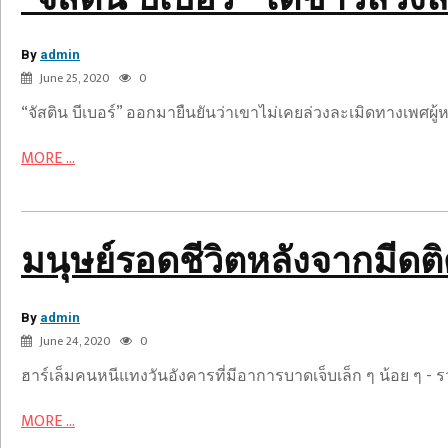
ทาง
รอด
เพศ
ชีวิต
By
ผู้
admin
หลัง
June 25, 2020
0
หญิง
จาก
“จัสติน บีเบอร์” ออกมายืนยันว่าเขาไม่เคยล่วงละเมิดทางเพศผู้
มีด
ติด
MORE ...
อยู่
ที่
ศีรษะ
ใน
มนุษย์รอดชีวิตหลังจากมีดต
การ
โจมตี
By
NYC:
admin
June 24, 2020
0
รายงาน
ฮาร์เล็มคนหนีแทงวันอังคารที่มีอาการบาดเจ็บเล็ก ๆ น้อย ๆ -
ผู้
MORE ...
พิพากษา