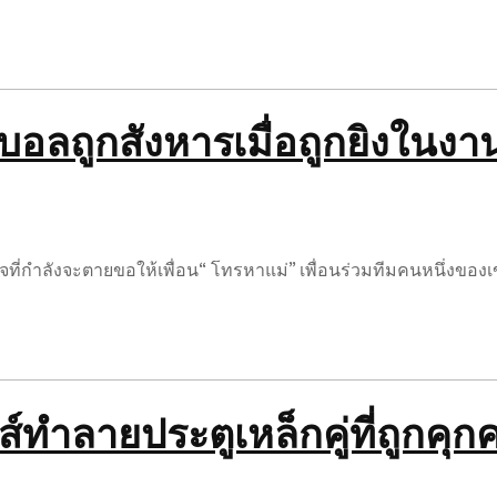
อลถูกสังหารเมื่อถูกยิงในงาน
ยใจที่กำลังจะตายขอให้เพื่อน“ โทรหาแม่” เพื่อนร่วมทีมคนหนึ่งขอ
ส์ทำลายประตูเหล็กคู่ที่ถูกคุ