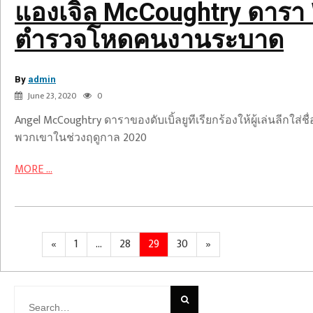
แองเจิล McCoughtry ดารา WNB
เหยื่อ
ตำรวจ
ตำรวจโหดคนงานระบาด
โหด
คน
By
งาน
admin
June 23, 2020
0
ระบาด
Angel McCoughtry ดาราของดับเบิ้ลยูทีเรียกร้องให้ผู้เล่นลี
พวกเขาในช่วงฤดูกาล 2020
MORE ...
Posts
Previous
Page
Page
Page
Page
Next
«
1
…
28
29
30
»
navigation
page
page
Search