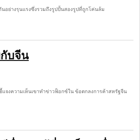
อย่างรุนแรงซึ่งรวมถึงรูปปั้นสองรูปที่ถูกโค่นล้ม
กับจีน
าร์ชี้แจงความเห็นเขาทำข่าวฟ็อกซ์ใน ข้อตกลงการค้าสหรัฐจีน