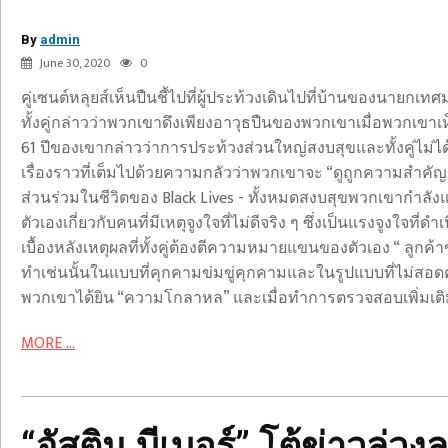
นาย
By
ความ
admin
June 30, 2020
0
กล่าว
คู่เซนต์หลุยส์เห็นปืนชี้ไปที่ผู้ประท้วงเดินไปที่บ้านของนาย
ทั้งคู่กล่าวว่าพวกเขาดึงเพียงอาวุธปืนของพวกเขาเมื่อพวกเขา
61 ปีของเขากล่าวว่าการประท้วงส่วนใหญ่สงบสุขและทั้งคู่ไม
เรื่องราวที่เต็มไปด้วยความกลัวว่าพวกเขาจะ “ดูถูกความสำคั
ส่วนร่วมในชีวิตของ Black Lives - ทั้งหมดสงบสุขพวกเขากำลังแส
ตัวเองเกี่ยวกับคนที่มีเหตุจูงใจที่ไม่ดีจริง ๆ ซึ่งเป็นแรงจูงใจ
เบื้องหลังเหตุผลที่ทั้งคู่ต้องตีความหมายแขนของตัวเอง “ ล
“จัส
ทำเช่นนั้นในแบบที่คุกคามข่มขู่คุกคามและในรูปแบบที่ไม่สอดคล้อ
ติน
พวกเขาได้ยิน “ความโกลาหล” และเมื่อทำการตรวจสอบเพิ่มเติม “สั
บี
เบอร์”
MORE ...
โต้
ข่าว
ล่วง
ละเมิด
“จัสติน บีเบอร์” โต้ข่าวล่ว
มนุษย์