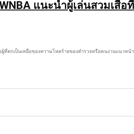
A แนะนำผู้เล่นสวมเสื้อที่มีช
กใส่ชื่อผู้ที่ตกเป็นเหยื่อของความโหดร้ายของตำรวจหรือคนงานแนวห