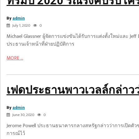
ทรัมป์ 2020 รณรงค์ปรับโครง
Parscale
เฟด
ยัง
ประธาน
By
คง
admin
พา
July 1, 2020
0
อยู่
วเวลล์
Michael Glassner ผู้จัดการแข่งขันได้รับการแต่งตั้งใหม่แล
กล่าว
ประธานเจ้าหน้าที่ฝ่ายปฏิบัติการ
ว่า
เศรษฐกิจ
MORE ...
เผชิญ
กับ
ความ
รา
ท้าทาย
เฟดประธานพาวเวลล์กล่าวว่
ยงานฟี
ใหม่
นิ
ๆ
กบ
By
จาก
admin
รอง
ผู้
June 30, 2020
0
ไวรัส
ซ์
ประท้วง
Jerome Powell ประธานธนาคารกลางสหรัฐกล่าวว่าการเปิดตัวของเศ
บาสเกตบอล
ติด
การณ์ไว้
ถูก
อาวุธ