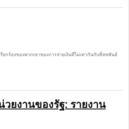
ยกร้องของพวกเขาของการจ่ายเงินที่ไม่เท่ากันกับที่สหพันธ์
่หน่วยงานของรัฐ: รายงาน