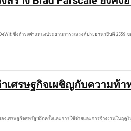
สร้าง Brad Parscale ยังคงอย
ะ Jeff DeWit ซึ่งดำรงตำแหน่งประธานการรณรงค์ประธานาธิบดี 2559
าเศรษฐกิจเผชิญกับความท้าท
รษฐกิจสหรัฐฯอีกครั้งและการใช้จ่ายและการจ้างงานในฤดูใบไม้ผลิท