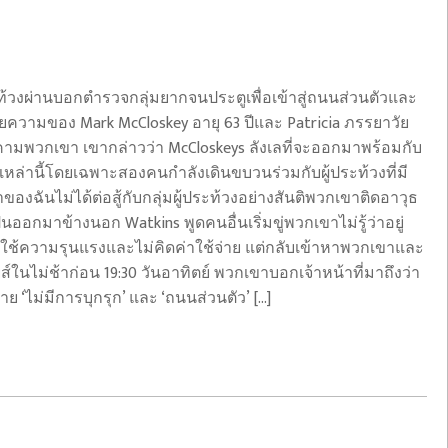
ระท้วงผ่านบอกตำรวจกลุ่มยากจนประตูเพื่อเข้าสู่ถนนส่วนตัวและ
ายความของ Mark McCloskey อายุ 63 ปีและ Patricia ภรรยาวัย
คามพวกเขา เขากล่าวว่า McCloskeys ลังเลที่จะออกมาพร้อมกับ
หล่านี้โดยเฉพาะสองคนกำลังเดินขบวนร่วมกับผู้ประท้วงที่มี
องฉันไม่ได้ต่อสู้กับกลุ่มผู้ประท้วงอย่างสันติพวกเขาติดอาวุธ
ืนออกมาข้างนอก Watkins พูดคนอื่นเริ่มขู่พวกเขาไม่รู้ว่าอยู่
ารใช้ความรุนแรงและไม่คิดค่าใช้จ่าย แต่กลับเข้าหาพวกเขาและ
ส์ในไม่ช้าก่อน 19:30 วันอาทิตย์ พวกเขาบอกเจ้าหน้าที่มาถึงว่า
 ‘ไม่มีการบุกรุก’ และ ‘ถนนส่วนตัว’ […]