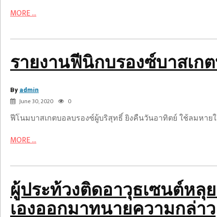
สังหาร
เซนต์หลุยส์
MORE ...
เมื่อ
ทำลาย
ถูก
ประตู
ยิง
เหล็ก
ใน
คู่
รายงานฟีนิกบรองซ์บาสเกตบ
งาน
ที่
วัน
ถูก
By
เกิด:
admin
คุกคาม
June 30, 2020
0
รายงาน
ก่อน
ที่
ฟีโนมบาสเกตบอลบรองซ์ผู้บริสุทธิ์ ยิงคืนวันอาทิตย์ ใช้ลมหา
จะ
MORE ...
ดึง
ปืน
ของ
ตัว
ผู้ประท้วงติดอาวุธเซนต์หลุย
เอง
ออก
เองออกมาทนายความกล่าว
มาท