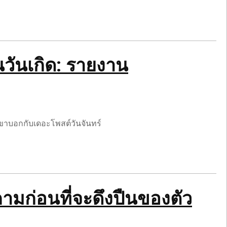
วันเกิด: รายงาน
งเขาบอกกับเดอะโพสต์วันจันทร์
กคามก่อนที่จะดึงปืนของตัว