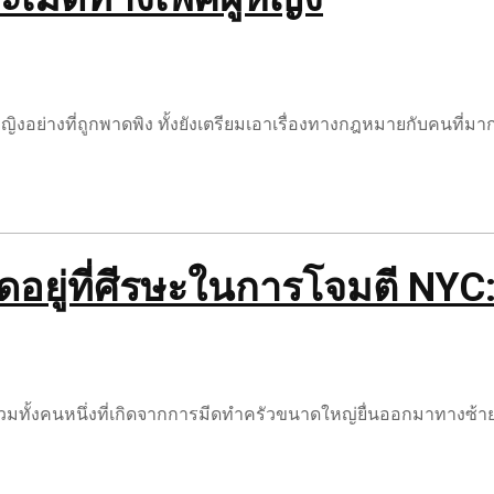
หญิงอย่างที่ถูกพาดพิง ทั้งยังเตรียมเอาเรื่องทางกฎหมายกับคนที่ม
ิดอยู่ที่ศีรษะในการโจมตี NY
 รวมทั้งคนหนึ่งที่เกิดจากการมีดทำครัวขนาดใหญ่ยื่นออกมาทางซ้า