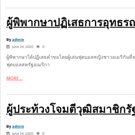
ปฏิเสธ
การ
อุทธรณ์
ผู้พิพากษาปฏิเสธการอุทธรณ
ผู้
ฟุตบอล
ประท้วง
หญิง
โจมตี
By
อเมริกัน
admin
วุฒิสมาชิก
June 24, 2020
0
ทันที
รัฐ
ผู้พิพากษาได้ปฏิเสธคำขอโดยผู้เล่นฟุตบอลหญิงชาวอเมริกันที่
วิสคอนซิน
ฟุตบอลสหรัฐอเมริกา
ใน
คืน
MORE ...
ที่
วุ่นวาย
ที่
ฟิว
หน่วย
ผู้ประท้วงโจมตีวุฒิสมาชิกร
เจ
งาน
อร์สต็
ของ
อก
By
รัฐ:
admin
ดีด
June 24, 2020
0