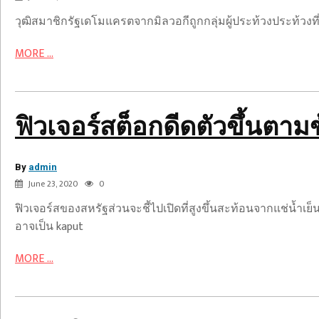
รายงาน
ตัว
วุฒิสมาชิกรัฐเดโมแครตจากมิลวอกีถูกกลุ่มผู้ประท้วงประท้วงที
ขึ้น
แอง
ตาม
เจิล
MORE ...
ข้อ
McCoughtry
ตกลง
ดารา
การ
WNBA
ค้า
แนะนำ
ฟิวเจอร์สต็อกดีดตัวขึ้นตา
ระหว่าง
ผู้
สหรัฐฯ
เล่น
By
กับ
admin
สวม
June 23, 2020
0
จีน
เสื้อ
ที่
ฟิวเจอร์สของสหรัฐส่วนจะชี้ไปเปิดที่สูงขึ้นสะท้อนจากแช่น้ำเ
มีชื่อ
อาจเป็น kaput
ของ
MORE ...
ผู้
ที่
ตก
เป็น