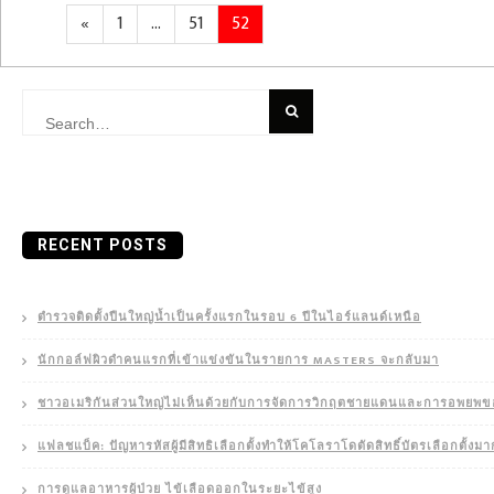
Posts
Previous
Page
Page
Page
«
1
…
51
52
navigation
page
Search
for:
RECENT POSTS
ตำรวจติดตั้งปืนใหญ่น้ำเป็นครั้งแรกในรอบ 6 ปีในไอร์แลนด์เหนือ
นักกอล์ฟผิวดำคนแรกที่เข้าแข่งขันในรายการ MASTERS จะกลับมา
ชาวอเมริกันส่วนใหญ่ไม่เห็นด้วยกับการจัดการวิกฤตชายแดนและการอพยพ
แฟลชแบ็ค: ปัญหารหัสผู้มีสิทธิเลือกตั้งทำให้โคโลราโดตัดสิทธิ์บัตรเลือกตั้ง
การดูแลอาหารผู้ป่วย ไข้เลือดออกในระยะไข้สูง