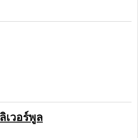
ิเวอร์พูล