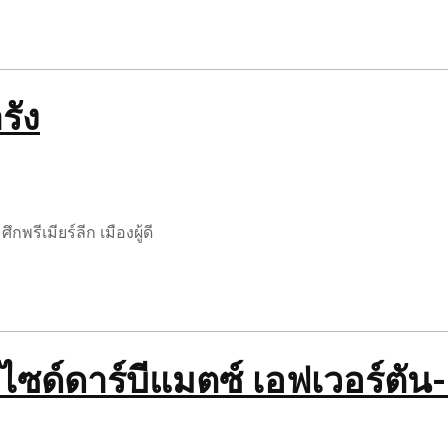
รัง
พรีเมียร์ลีก เมืองผู้ดี
ไซด์ดาร์บีแมตซ์ เอฟเวอร์ตัน-ล