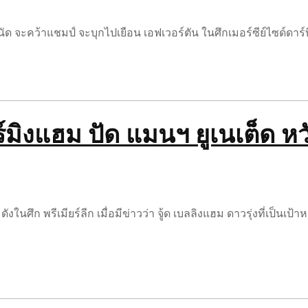
 2 นัด จะคว้าแชมป์ จะบุกไปเยือน เอฟเวอร์ตัน ในศึกเมอร์ซีย์ไซด์ดาร
บอร์มิงแฮม ปัด แมนฯ ยูเนเต็ด ห
ในศึก พรีเมียร์ลีก เมื่อมีข่าวว่า จู้ด เบลลิงแฮม ดาวรุ่งที่เป็นเ