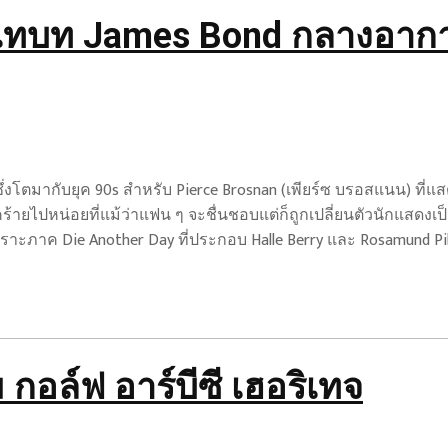
กเทบท James Bond กลางอาก
่งโตมากับยุค 90s สำหรับ Pierce Brosnan (เพียร์ซ บรอสแนน) ที่แสดง
้ายไปหน่อยที่แม้ว่าแฟน ๆ จะชื่นชอบแต่ก็ถูกเปลี่ยนตัวนักแสดงเป็น Da
พราะภาค Die Another Day ที่ประกอบ Halle Berry และ Rosamund P
กอล์ฟ อาร์บีซี เฮอริเทจ