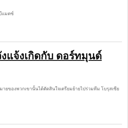
์บีแมตซ์
วังแจ้งเกิดกับ ดอร์ทมุนด์
ป้าหมายของพวกเขานั้นได้ตัดสินใจเตรียมย้ายไปร่วมทีม โบรุสเซีย