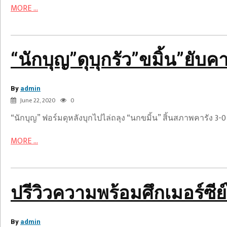
MORE ...
ปรี
“นักบุญ”ดุ
“นักบุญ”ดุบุกรัว”ขมิ้น”ยับคา
วิว
บุก
ความ
รัว”ขมิ้น”ยับ
พร้อม
By
คา
admin
ศึก
June 22, 2020
0
รัง
เม
สื่อ
“นักบุญ” ฟอร์มดุหลังบุกไปไล่ถลุง “นกขมิ้น” สิ้นสภาพคารัง 3-0 ศึก
อร์
เมือง
ซีย์
MORE ...
เบียร์
ไซด์
ยัน
ดาร์
ดาว
บี
รุ่ง
แมตซ์
ปรีวิวความพร้อมศึกเมอร์ซีย์
เบอร์
เอฟ
มิง
เวอร์
แฮม
By
ตัน-
admin