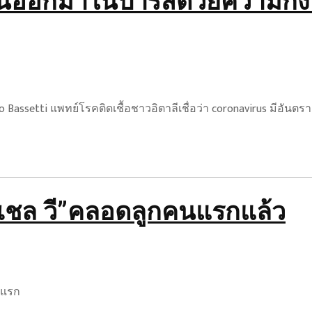
ชนออกมาในปารีสด้วยความกัง
Bassetti แพทย์โรคติดเชื้อชาวอิตาลีเชื่อว่า coronavirus มีอัน
มิเชล วี”คลอดลูกคนแรกแล้ว
นแรก