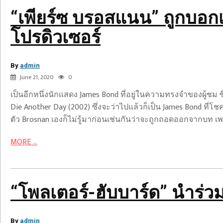
Bond
“เพียร์ซ บรอสแนน” ถูกบอ
กลาง
อากาศ
โปรดิวเซอร์
ทาง
โทรศัพท์
By
จาก
admin
June 21, 2020
0
โปรดิวเซอร์
“โพล
เป็นอีกหนึ่งนักแสดง James Bond ที่อยู่ในความทรงจำของผู้ชม ซึ
เตอร์-
Die Another Day (2002) ซึ่งจะว่าไปแล้วก็เป็น James Bond ที่โชคร
ฮับ
ตัว Brosnan เองก็ไม่รู้มาก่อนเช่นกันว่าจะถูกถอดออกจากบท เ
บาร์
ด”
MORE ...
นำ
ร่วม
กอล์ฟ
อาร์บี
“โพลเตอร์-ฮับบาร์ด” นำร่วม 
ซี
เฮอ
By
admin