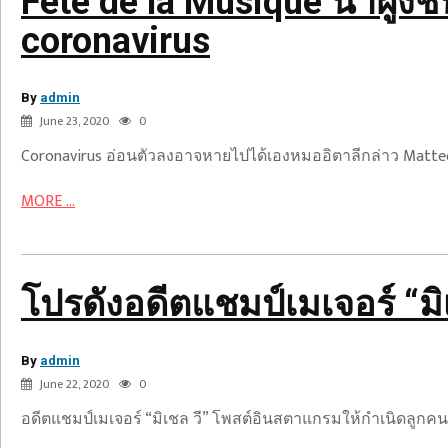
Fête de la Musique นำฝูง
ความ
กังวล
coronavirus
เล็ก
น้อย
By
สำหรับ
admin
โปร
June 23, 2020
0
coronavirus
ดัง
Coronavirus อ่อนตัวลงอาจหายไปได้เองหมออิตาลีกล่าว Matteo 
อดีต
แชมป์
MORE ...
เมเจอร์
“มิ
เชล
วี”คลอด
โปรดังอดีตแชมป์เมเจอร์ “
ลูก
คน
By
แรก
admin
June 22, 2020
0
แล้ว
อดีตแชมป์เมเจอร์ “มิเชล วี” โพสต์อินสตาแกรมให้กำเนิดลูกค