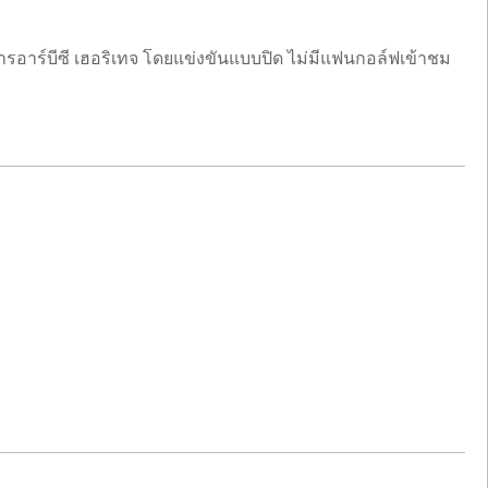
ยการอาร์บีซี เฮอริเทจ โดยแข่งขันแบบปิด ไม่มีแฟนกอล์ฟเข้าชม