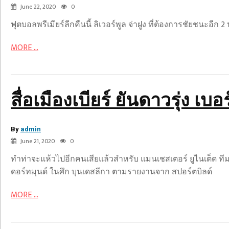
ปัด
June 22, 2020
0
ลิเวอร์พูล
แมนฯ
ฟุตบอลพรีเมียร์ลีกคืนนี้ ลิเวอร์พูล จ่าฝูง ที่ต้องการชัยชนะอีก
ยู
เน
MORE ...
เต็ด
หวัง
แจ้ง
เกิด
สื่อเมืองเบียร์ ยันดาวรุ่ง เ
กับ
ด
By
อร์
admin
“เพียร์
June 21, 2020
0
ทมุนด์
ซ
บร
ทำท่าจะแห้วไปอีกคนเสียแล้วสำหรับ แมนเชสเตอร์ ยูไนเต็ด ทีมดัง
อสแนน”
ดอร์ทมุนด์ ในศึก บุนเดสลีกา ตามรายงานจาก สปอร์ตบิลด์
ถูก
MORE ...
บอก
เทบท
James