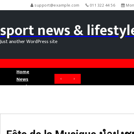
support@example.com
011 322 44 56
Mond
sport news & lifestyl
Just another WordPress site
Fête
de
la
Musique
Home
นำ
News
‹
›
ฝูง
Movie News
ชน
Sport News
ออก
มา
ใน
ปารีส
ด้วย