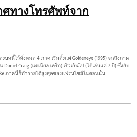
าศทางโทรศัพท์จาก
บทนี้ไว้ทั้งหมด 4 ภาค เริ่มตั้งแต่ Goldeneye (1995) จนถึงภาค
niel Craig (แดเนียล เคร็ก) เร็วเกินไป (ได้เล่นแค่ 7 ปี) ซึ่งกับ
ike ภาคนี้ก็ทำรายได้สูงสุดของแฟรนไชส์ในตอนนั้น