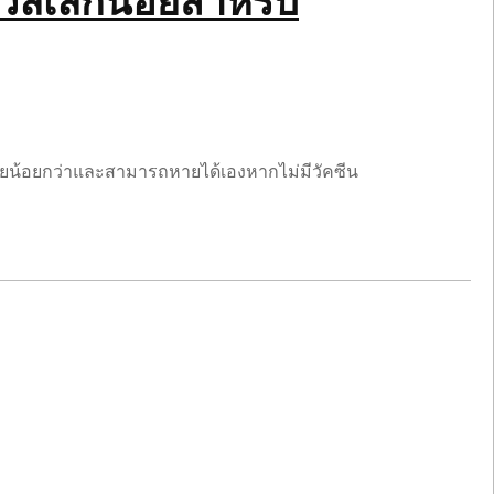
วลเล็กน้อยสำหรับ
ตรายน้อยกว่าและสามารถหายได้เองหากไม่มีวัคซีน